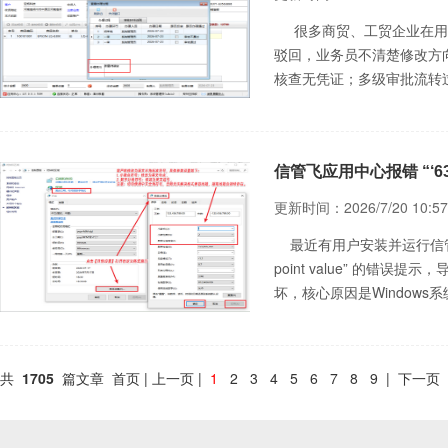
很多商贸、工贸企业在用
驳回，业务员不清楚修改方
核查无凭证；多级审批流转
位，部门信息断层，导致业
信管飞应用中心报错 “‘63.2’is
更新时间：2026/7/20 10:57
最近有用户安装并运行信管飞应用中心时
point value” 的
坏，核心原因是Window
件数据运算、金额统计功能
共
1705
篇文章 首页 | 上一页 |
1
2
3
4
5
6
7
8
9
|
下一页